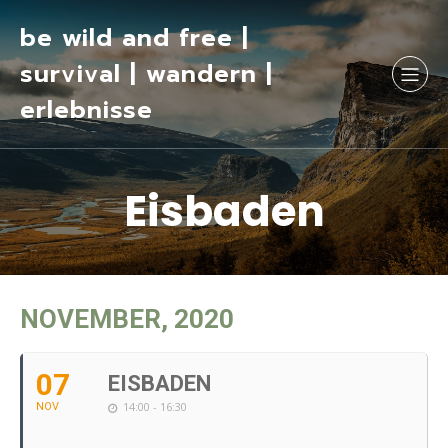
be wild and free |
survival | wandern |
erlebnisse
Eisbaden
NOVEMBER, 2020
07
EISBADEN
14:00 - 16:30
NOV