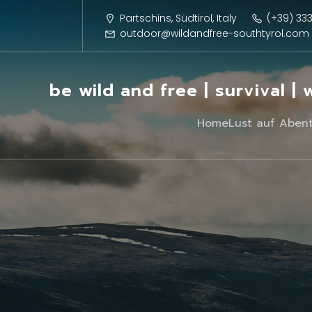
Partschins, Südtirol, Italy
(+39) 33
outdoor@wildandfree-southtyrol.com
be wild and free | survival |
Home
Lust auf Aben