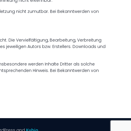
rlinkung nicht erkennbar.
erletzung nicht zumutbar. Bei Bekanntwerden von
t. Die Vervielfältigung, Bearbeitung, Verbreitung
s jeweiligen Autors bzw. Erstellers. Downloads und
 Insbesondere werden Inhalte Dritter als solche
 entsprechenden Hinweis. Bei Bekanntwerden von
rdPress and
Kubio