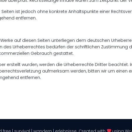
ße überprüft. Rechtswidrige Inhalte waren zum Zeitpunkt der Ve
en Seiten ist jedoch ohne konkrete Anhaltspunkte einer Rechtsv
gehend entfernen.
nd Werke auf diesen Seiten unterliegen dem deutschen Urheberrech
 des Urheberrechtes bedürfen der schriftlichen Zustimmung de
ht kommerziellen Gebrauch gestattet.
iber erstellt wurden, werden die Urheberrechte Dritter beachtet.
heberrechtsverletzung aufmerksam werden, bitten wir um einen
umgehend entfernen.
 free | survival | wandern | erlebnisse. Created with
using Wo