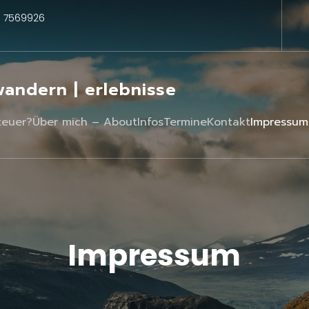
3 7569926
 wandern | erlebnisse
teuer?
Über mich – About
Infos
Termine
Kontakt
Impressum
Impressum