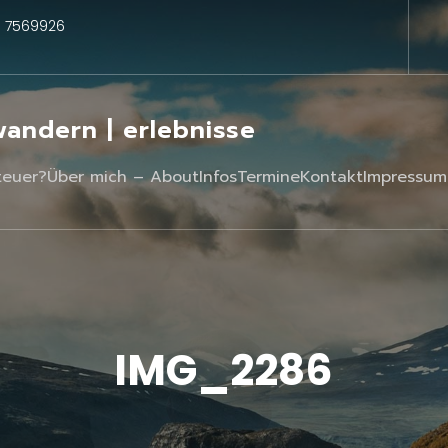
3 7569926
 wandern | erlebnisse
teuer?
Über mich – About
Infos
Termine
Kontakt
Impressum
IMG_2286