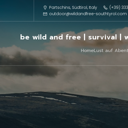
Partschins, Südtirol, Italy
(+39) 33
outdoor@wildandfree-southtyrol.com
be wild and free | survival |
Home
Lust auf Aben