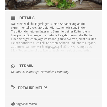
DETAILS
Das Steinzeitliche Jägerlager ist eine Annäherung an die
experimentelle Archäologie. Hier stehen wir ganz in der
Tradition der letzten Jäger und Sammler, einer Kultur die in
Europa mit Ötzi langsam ausstarb. Es geht darum, die Beute
einer erfolgreichen Jagd vollständig zu verwerten, nicht nur das
Fleisch sondern auch Fell, Knochen, Sehnen und innere Organe.
Zudem verwenden wir hierfür ausschließlich Werkzeuge aus
mehr
Silex (Feuerstein), die teilweise auch noch selbst angefertigt
werden müssen. Natürlich wird auch Feuer mit primitiven
Technologien entzündet und das Essen steinzeitlich zubereitet.
SPECIAL: In dieser Variante des Steinzeitlichen Jägerlagers
TERMIN
widmen wir uns einen ganzen Tag der Kunst des Spurenlesens.
Oktober 31 (Samstag) - November 1 (Sonntag)
Die Fähigkeit, die Spuren der Jagdbeute richtig deuten zu
können, war für die Steinzeitmenschen überlebenswichtig. Und
wie man am Beispiel von Ötzi sieht, kann das Verfolgen der
Spuren eines Menschen auch tödlich enden… Als Referentin für
ERFAHRE MEHR!
das Thema Spurenlesen konnten wir die erfahrene Trackerin
KYT LYN WALKEN gewinnen.
Mitzubringen sind: warme und robuste Kleidung,
Wasserflasche, Arbeitshandschuhe, Schutzbrille, Isomatte und
mit Paypal bezahlen
Schlafsack, wer möchte: Zelt